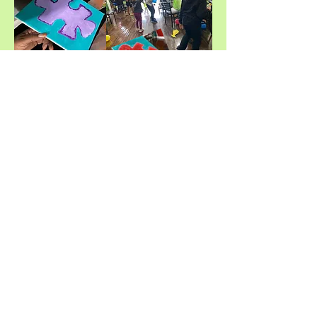
one from
atlanta 2024