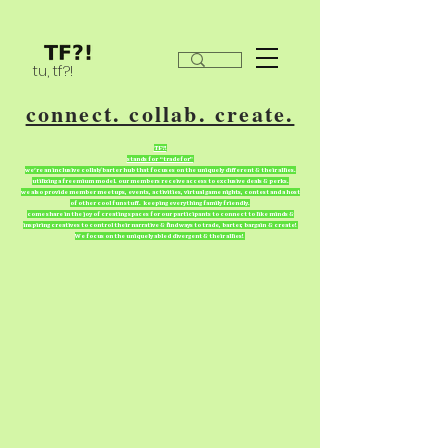
tu, tf?!
connect. collab. create.
TF?!
stands for “tradefor”
we're an inclusive collab/barter hub that focuses on the uniquely different & their allies.
utilizing a freemium model. our members receive access to exclusive deals & perks.
we also provide member meetups, events, activities, virtual game nights, contest and a host
of other cool fun stuff. keeping everything family friendly.
come share in the joy of creating spaces for our participants to connect to like minds &
inspiring creatives to control their narrative & find ways to trade, barter, bargain & create!
We focus on the uniquely abled divergent & their allies!