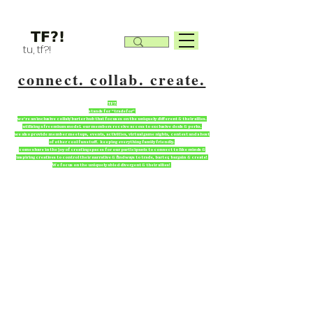
tu, tf?!
connect. collab. create.
TF?!
stands for “tradefor”
we're an inclusive collab/barter hub that focuses on the uniquely different & their allies.
utilizing a freemium model. our members receive access to exclusive deals & perks.
we also provide member meetups, events, activities, virtual game nights, contest and a host
of other cool fun stuff. keeping everything family friendly.
come share in the joy of creating spaces for our participants to connect to like minds &
inspiring creatives to control their narrative & find ways to trade, barter, bargain & create!
We focus on the uniquely abled divergent & their allies!