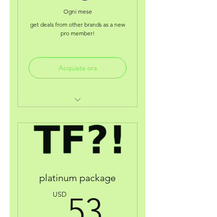
Ogni mese
get deals from other brands as a new
pro member!
Acquista ora
digital welcome gift!
coaching discount w/broadway
actress/producer jnycoleralp
coaching consultations with
autism personal coach doug b!
platinum package
business deals from other
53USD
brands like "craftworkstudio"
USD
53
(pa)