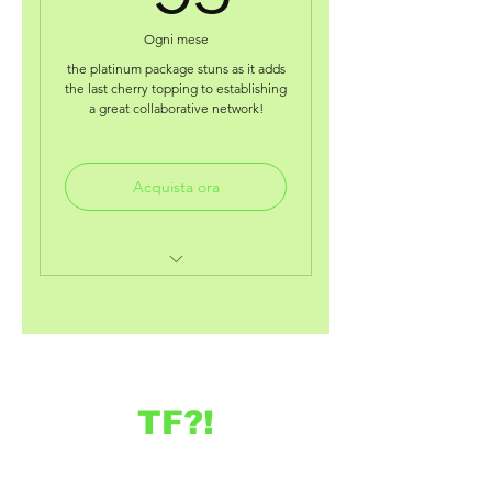
receive 90% on our
contest/grant application fee.
Ogni mese
the platinum package stuns as it adds
acess to your very own online
the last cherry topping to establishing
wallet.
a great collaborative network!
deals on our items, using our
special code.
Acquista ora
includes previous deals and
perks from the other packages.
monthy (audio) wealth
motivating &manifestation
access
TF?!