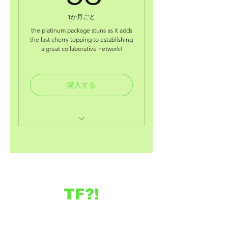
receive 90% on our
contest/grant application fee.
1か月ごと
the platinum package stuns as it adds
acess to your very own online
the last cherry topping to establishing
wallet.
a great collaborative network!
deals on our items, using our
special code.
購入する
includes previous deals and
perks from the other packages.
monthy (audio) wealth
motivating &manifestation
access
TF?!