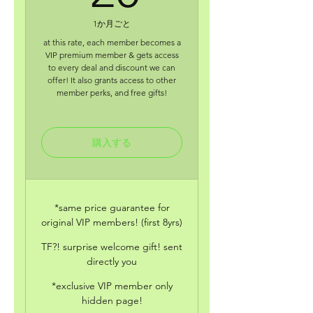
1か月ごと
at this rate, each member becomes a
VIP premium member & gets access
to every deal and discount we can
offer! It also grants access to other
member perks, and free gifts!
購入する
*same price guarantee for
original VIP members! (first 8yrs)
TF?! surprise welcome gift! sent
directly you
*exclusive VIP member only
hidden page!