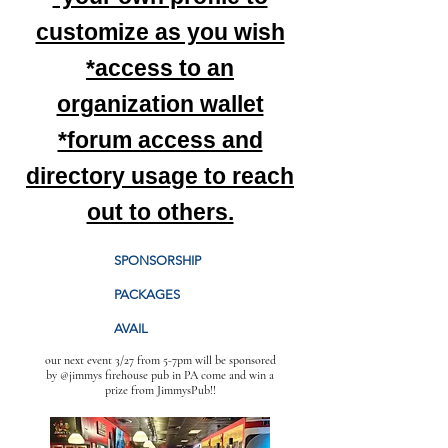
customize as you wish
*access to an
organization wallet
*forum access and
directory usage to reach
out to others.
SPONSORSHIP
PACKAGES
AVAIL
our next event 3/27 from 5-7pm will be sponsored
by @jimmys firehouse pub in PA come and win a
prize from JimmysPub!!