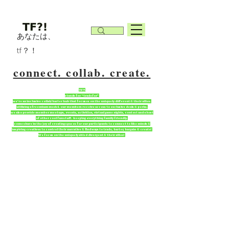
あなたは、
tf？！
connect. collab. create.
TF?!
stands for “tradefor”
we're an inclusive collab/barter hub that focuses on the uniquely different & their allies.
utilizing a freemium model. our members receive access to exclusive deals & perks.
we also provide member meetups, events, activities, virtual game nights, contest and a host
of other cool fun stuff. keeping everything family friendly.
come share in the joy of creating spaces for our participants to connect to like minds &
inspiring creatives to control their narrative & find ways to trade, barter, bargain & create!
We focus on the uniquely abled divergent & their allies!