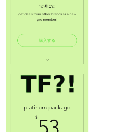
1か月ごと
get deals from other brands as a new
pro member!
購入する
digital welcome gift!
coaching discount w/broadway
actress/producer jnycoleralp
coaching consultations with
autism personal coach doug b!
platinum package
business deals from other
53$
brands like "craftworkstudio"
$
53
(pa)