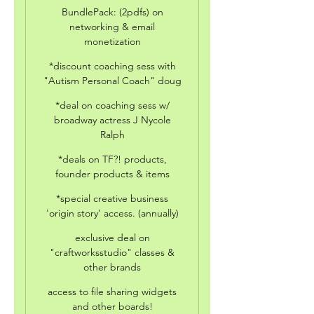
BundlePack: (2pdfs) on
networking & email
monetization
*discount coaching sess with
"Autism Personal Coach" doug
*deal on coaching sess w/
broadway actress J Nycole
Ralph
*deals on TF?! products,
founder products & items
*special creative business
'origin story' access. (annually)
exclusive deal on
"craftworksstudio" classes &
other brands
access to file sharing widgets
and other boards!