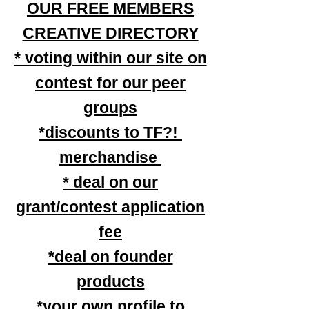
OUR FREE MEMBERS
CREATIVE DIRECTORY
* voting within our site on
contest for our peer
groups
*discounts to TF?!
merchandise
* deal on our
grant/contest application
fee
*deal on founder
products
*your own profile to